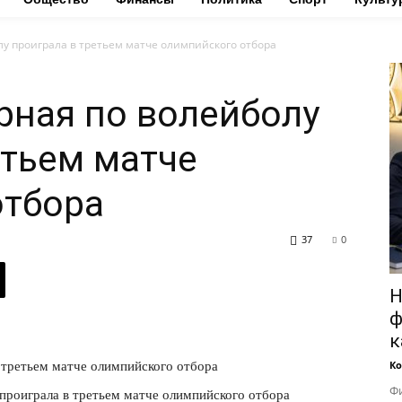
лу проиграла в третьем матче олимпийского отбора
рная по волейболу
етьем матче
отбора
37
0
Н
ф
к
Ко
 третьем матче олимпийского отбора
Фи