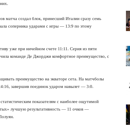
них.
в матча создал блок, принесший Италии сразу семь
вала соперника ударами с игры — 13:9 по этому
тиву уже при ничейном счете 11:11. Серия из пяти
ечила команде Де Джорджи комфортное преимущество, с
щивать преимущество на экваторе сета. На матчболы
4:16, завершив поединок ударом навылет — 3:0.
м статистическим показателям с наиболее ощутимой
желтых» лучшую результативность — 11 очков —
Полуян.