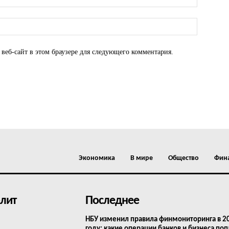
 веб-сайт в этом браузере для следующего комментария.
Экономика
В мире
Общество
Фин
лит
Последнее
НБУ изменил правила финмониторинга в 2
году: какие операции банков и бизнеса поп