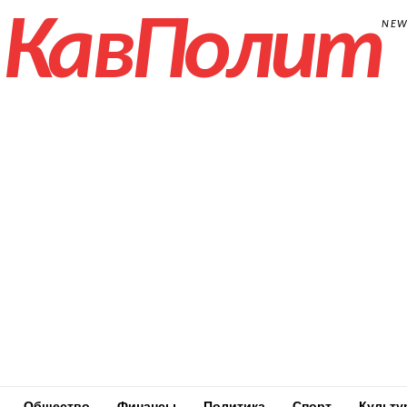
КавПолит
NE
Общество
Финансы
Политика
Спорт
Культу