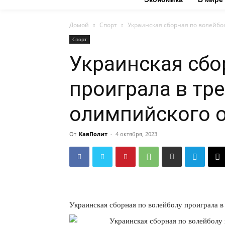
Домой
Спорт
Украинская сборная по волейбо
Спорт
Украинская сбо
проиграла в тр
олимпийского 
От
КавПолит
-
4 октября, 2023
Украинская сборная по волейболу проиграла в