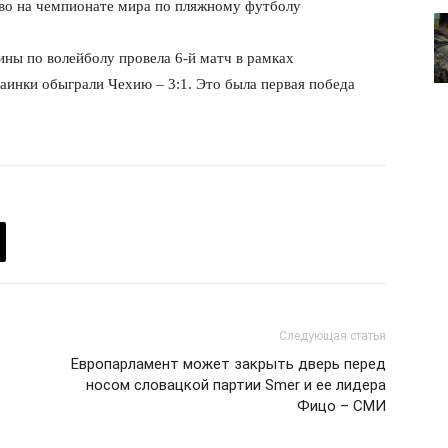
во на чемпионате мира по пляжному футболу
лит
ины по волейболу провела 6-й матч в рамках
О нас
аинки обыграли Чехию – 3:1. Это была первая победа
Связаться с нами
Политика конфиденциальности
Отказ от ответственности
Подписка
Мой аккаунт
Реклама
Контакты
 СЕЙЧАС
Следующая статья
​Европарламент может закрыть дверь перед
носом словацкой партии Smer и ее лидера
Фицо – СМИ