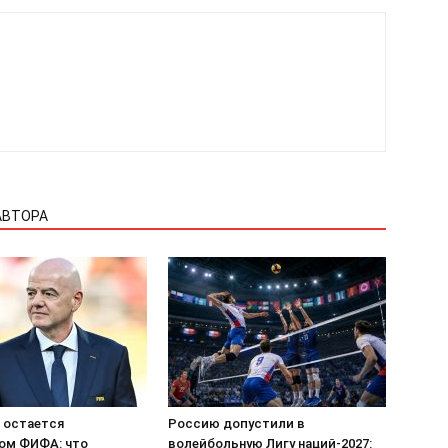
АВТОРА
 остается
Россию допустили в
ом ФИФА: что
волейбольную Лигу наций-2027: