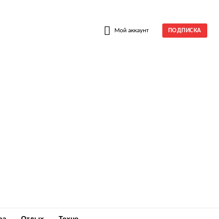
W
Мой аккаунт
ПОДПИСКА
ра
Отдых
Техно