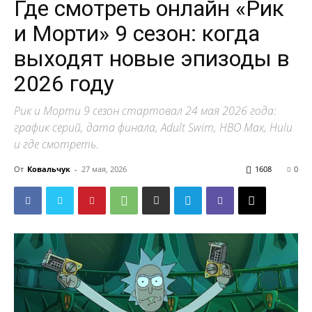
Где смотреть онлайн «Рик
и Морти» 9 сезон: когда
выходят новые эпизоды в
2026 году
Рик и Морти 9 сезон стартовал 24 мая 2026 года:
график серий, дата финала, Adult Swim, HBO Max, Hulu
и где смотреть.
От
Ковальчук
-
27 мая, 2026
1608
0