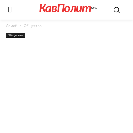
КавПолит
NEW
Домой
Общество
Общество