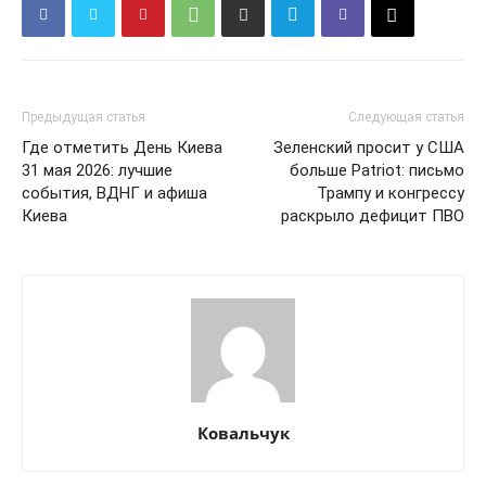
ПОДПИСАТЬСЯ СЕЙЧАС
Предыдущая статья
Следующая статья
Где отметить День Киева
Зеленский просит у США
31 мая 2026: лучшие
больше Patriot: письмо
события, ВДНГ и афиша
Трампу и конгрессу
Киева
раскрыло дефицит ПВО
О нас
Связаться с нами
Политика конфиденциальности
Отказ от ответственности
Подписка
Мой аккаунт
Реклама
Ковальчук
Контакты