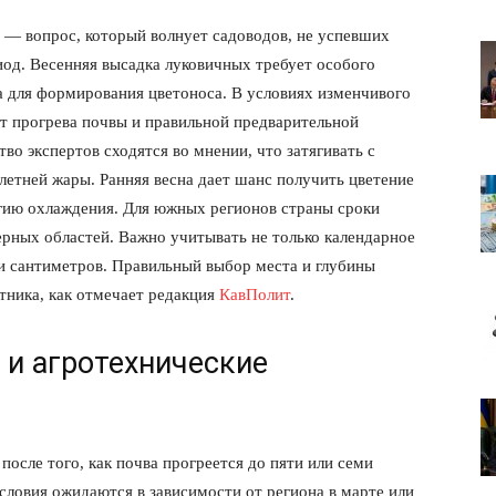
 — вопрос, который волнует садоводов, не успевших
иод. Весенняя высадка луковичных требует особого
 для формирования цветоноса. В условиях изменчивого
от прогрева почвы и правильной предварительной
во экспертов сходятся во мнении, что затягивать с
 летней жары. Ранняя весна дает шанс получить цветение
огию охлаждения. Для южных регионов страны сроки
верных областей. Важно учитывать не только календарное
яти сантиметров. Правильный выбор места и глубины
етника, как отмечает редакция
КавПолит
.
 и агротехнические
после того, как почва прогреется до пяти или семи
условия ожидаются в зависимости от региона в марте или