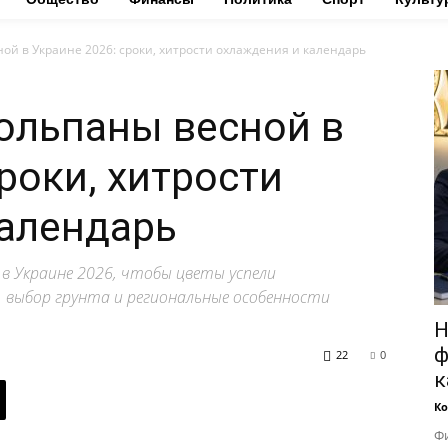
ой в Украине 2026: сроки, хитрости охлаждения и календарь
юльпаны весной в
роки, хитрости
алендарь
в Украине 2026, чтобы цветы успели
 выбор грунта и региональные особенности
Н
ф
22
0
к
Ко
Фи