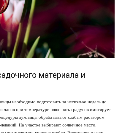
садочного материала и
овицы необходимо подготовить за несколько недель до
ти часов при температуре плюс пять градусов имитирует
процедуры луковицы обрабатывают слабым раствором
олеваний. На участке выбирают солнечное место,
ые могут сломать хрупкие стебли. Расстояние между