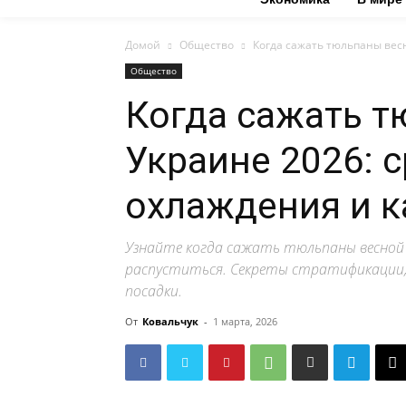
Домой
Общество
Когда сажать тюльпаны весн
Общество
Когда сажать т
Украине 2026: с
охлаждения и к
Узнайте когда сажать тюльпаны весной 
распуститься. Секреты стратификации,
посадки.
От
Ковальчук
-
1 марта, 2026