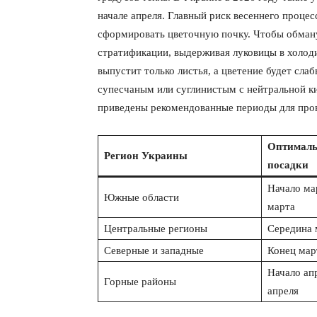
начале апреля. Главный риск весеннего процес
сформировать цветочную почку. Чтобы обману
стратификации, выдерживая луковицы в холод
выпустит только листья, а цветение будет сла
супесчаным или суглинистым с нейтральной к
приведены рекомендованные периоды для пров
Оптималь
Регион Украины
посадки
Начало ма
Южные области
марта
КавПо
Центральные регионы
Середина 
Северные и западные
Конец мар
Начало ап
Горные районы
апреля