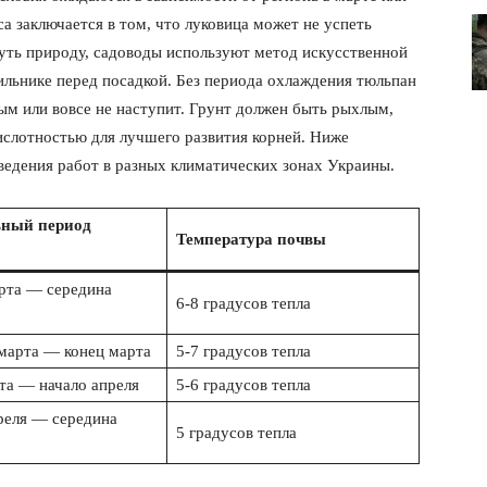
са заключается в том, что луковица может не успеть
ть природу, садоводы используют метод искусственной
ильнике перед посадкой. Без периода охлаждения тюльпан
бым или вовсе не наступит. Грунт должен быть рыхлым,
ислотностью для лучшего развития корней. Ниже
едения работ в разных климатических зонах Украины.
ный период
Температура почвы
рта — середина
6-8 градусов тепла
лит
марта — конец марта
5-7 градусов тепла
О нас
та — начало апреля
5-6 градусов тепла
Связаться с нами
реля — середина
5 градусов тепла
Политика конфиденциальности
Отказ от ответственности