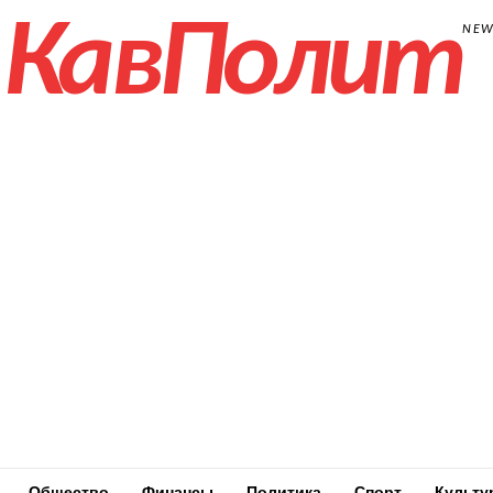
КавПолит
NE
Общество
Финансы
Политика
Спорт
Культу