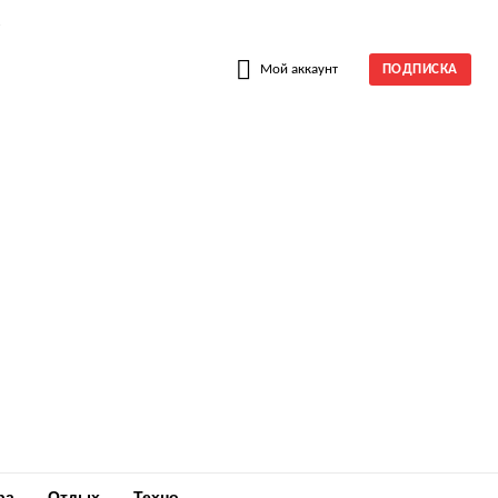
W
Мой аккаунт
ПОДПИСКА
ра
Отдых
Техно