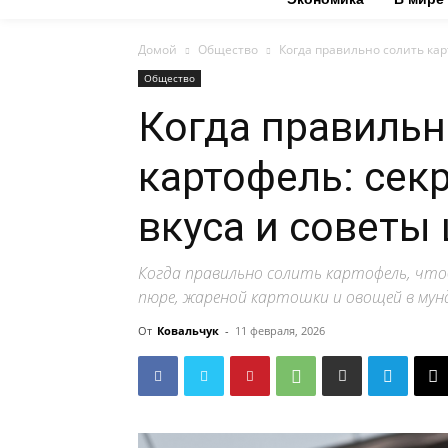
Домой
Общество
Когда правильно солить кар
Общество
Когда правильн
картофель: сек
вкуса и советы
Когда правильно солить картофель, что
пюре, жареной картошки и овощей в мунд
От
Ковальчук
-
11 февраля, 2026