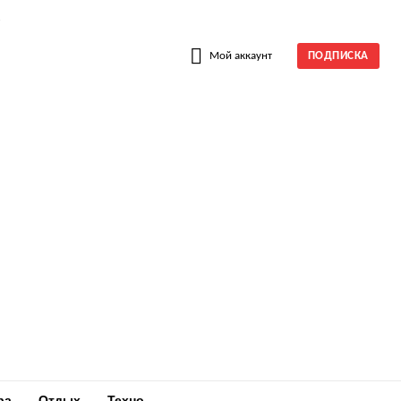
W
Мой аккаунт
ПОДПИСКА
ра
Отдых
Техно