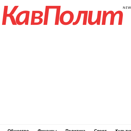
КавПолит
NE
Общество
Финансы
Политика
Спорт
Культу