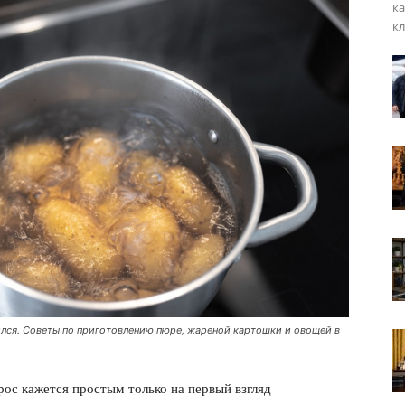
ка
кл
рился. Советы по приготовлению пюре, жареной картошки и овощей в
рос кажется простым только на первый взгляд