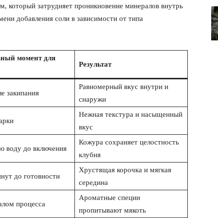
м, который затрудняет проникновение минералов внутрь
ени добавления соли в зависимости от типа
ный момент для
Результат
Равномерный вкус внутри и
ле закипания
снаружи
Нежная текстура и насыщенный
арки
вкус
Кожура сохраняет целостность
ю воду до включения
лит
клубня
Хрустящая корочка и мягкая
О нас
инут до готовности
середина
Связаться с нами
Ароматные специи
Политика конфиденциальности
алом процесса
пропитывают мякоть
Отказ от ответственности