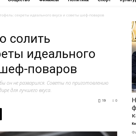
тофель: секреты идеального вкуса и советы шеф-поваров
о солить
реты идеального
 шеф-поваров
бы он не разварился. Советы по приготовлению
ире для лучшего вкуса.
Н
19
0
ф
к
Ко
Фи