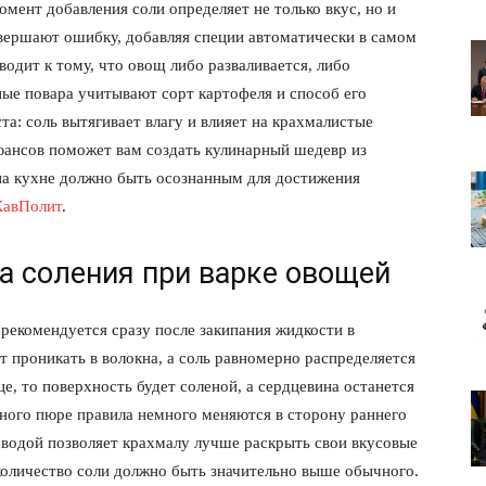
мент добавления соли определяет не только вкус, но и
овершают ошибку, добавляя специи автоматически в самом
одит к тому, что овощ либо разваливается, либо
ые повара учитывают сорт картофеля и способ его
а: соль вытягивает влагу и влияет на крахмалистые
юансов поможет вам создать кулинарный шедевр из
на кухне должно быть осознанным для достижения
КавПолит
.
а соления при варке овощей
рекомендуется сразу после закипания жидкости в
т проникать в волокна, а соль равномерно распределяется
це, то поверхность будет соленой, а сердцевина останется
ьного пюре правила немного меняются в сторону раннего
 водой позволяет крахмалу лучше раскрыть свои вкусовые
 количество соли должно быть значительно выше обычного.