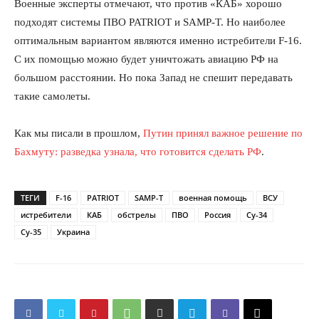
Военные эксперты отмечают, что против «КАБ» хорошо
подходят системы ПВО PATRIOT и SAMP-T. Но наиболее
оптимальным вариантом являются именно истребители F-16.
С их помощью можно будет уничтожать авиацию РФ на
большом расстоянии. Но пока Запад не спешит передавать
такие самолеты.
Как мы писали в прошлом,
Путин принял важное решение по
Бахмуту: разведка узнала, что готовится сделать РФ
.
ТЕГИ
F-16
PATRIOT
SAMP-T
военная помощь
ВСУ
истребители
КАБ
обстрелы
ПВО
Россия
Су-34
Су-35
Украина