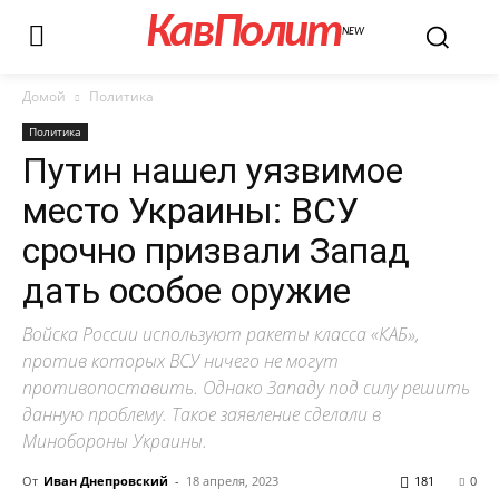
КавПолит
NEW
Домой
Политика
Политика
Путин нашел уязвимое
место Украины: ВСУ
срочно призвали Запад
дать особое оружие
Войска России используют ракеты класса «КАБ»,
против которых ВСУ ничего не могут
противопоставить. Однако Западу под силу решить
данную проблему. Такое заявление сделали в
Минобороны Украины.
От
Иван Днепровский
-
18 апреля, 2023
181
0