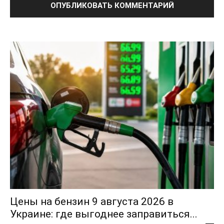
ПОДПИСАТЬСЯ СЕЙЧАС
О нас
Связаться с нами
Политика конфиденциальности
Отказ от ответственности
Подписка
Мой аккаунт
Реклама
Цены на бензин 9 августа 2026 в
Контакты
Украине: где выгоднее заправиться...