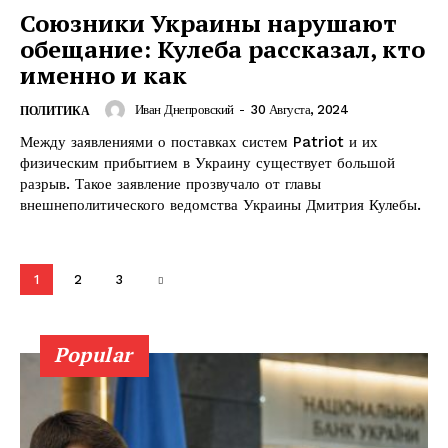
Союзники Украины нарушают
обещание: Кулеба рассказал, кто
именно и как
Иван Днепровский
-
30 Августа, 2024
ПОЛИТИКА
ПОДПИСАТЬСЯ СЕЙЧАС
Между заявлениями о поставках систем Patriot и их
физическим прибытием в Украину существует большой
разрыв. Такое заявление прозвучало от главы
внешнеполитического ведомства Украины Дмитрия Кулебы.
О нас
1
2
3
Связаться с нами
Политика конфиденциальности
Отказ от ответственности
Popular
Подписка
Мой аккаунт
Реклама