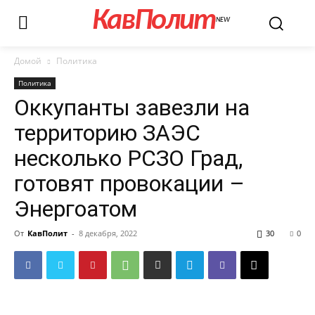
КавПолит
NEW
Домой
Политика
Политика
Оккупанты завезли на
территорию ЗАЭС
несколько РСЗО Град,
готовят провокации –
Энергоатом
От
КавПолит
-
8 декабря, 2022
30
0