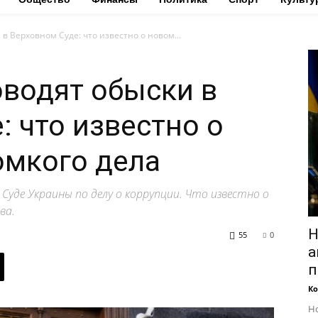
в Верховном Суде: что известно о новом...
водят обыски в
: что известно о
омкого дела
Суде Украины по делу о коррупции. Что известно о
ва.
Н
55
0
а
п
Ко
Но