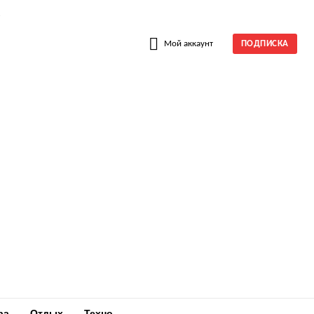
W
Мой аккаунт
ПОДПИСКА
ра
Отдых
Техно