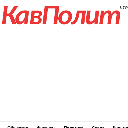
КавПолит
NE
Общество
Финансы
Политика
Спорт
Культу