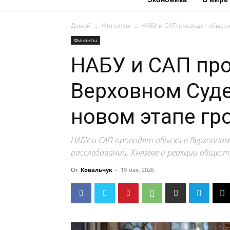
Домой
Финансы
НАБУ и САП проводят обыски 
Финансы
НАБУ и САП про
Верховном Суде
новом этапе гр
НАБУ и САП проводят обыски в Верховном 
расследовании, Князеве и реакции общест
От
Ковальчук
-
19 мая, 2026