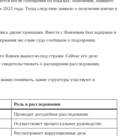
ается после сообщений об обысках. Напомним, бывшего
Подписка
 2023 года. Тогда следствие заявило о получении взятки в
Мой аккаунт
Реклама
ались двумя траншами. Вместе с Князевым был задержан и
Контакты
ержания экс-главе суда сообщили о подозрении.
 СЕЙЧАС
ого Князев вышел из-под стражи. Сейчас его дело
 свидетельствовать о расширении расследования.
 важно понимать, какие структуры участвуют в
Роль в расследовании
Проводит досудебное расследование
Осуществляет процессуальное руководство
Рассматривает коррупционные дела