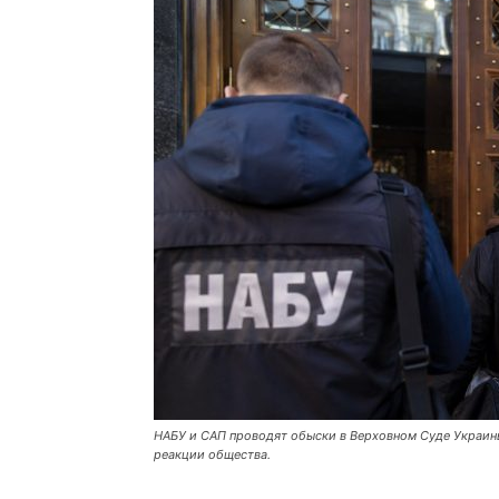
НАБУ и САП проводят обыски в Верховном Суде Украины 
реакции общества.