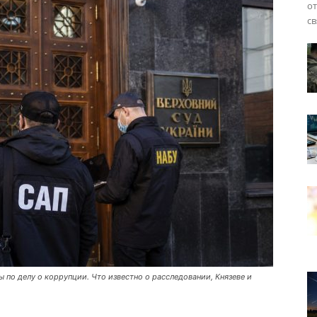
от
св
по делу о коррупции. Что известно о расследовании, Князеве и