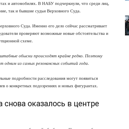
етах и автомобилях. В НАБУ подчеркнули, что среди лиц,
ние, так и бывшие судьи Верховного Суда.
ерховного Суда. Именно его дело сейчас рассматривает
дователи проверяют возможные новые обстоятельства и
упционной схеме.
сштабные обыски происходят крайне редко. Поэтому
 одним из самых резонансных событий года.
льные подробности расследования могут появиться
иев о конкретных подозрениях и новых фигурантах.
лит
 снова оказалось в центре
О нас
Связаться с нами
Политика конфиденциальности
Отказ от ответственности