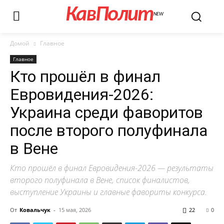
КавПолит
NEW
Домой
Главное
Главное
Кто прошёл в финал
Евровидения-2026:
Украина среди фаворитов
после второго полуфинала
в Вене
Кто прошёл в финал Евровидения-2026 — результаты
второго полуфинала в Вене, список финалистов,
выступление Украины и главные фавориты конкурса.
От
Ковальчук
-
15 мая, 2026
22
0