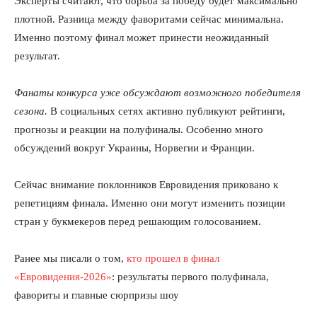
Эксперты считают, что борьба за победу будет максимально
плотной. Разница между фаворитами сейчас минимальна.
Именно поэтому финал может принести неожиданный
результат.
О нас
Связаться с нами
Фанаты конкурса уже обсуждают возможного победителя
Политика конфиденциальности
сезона.
В социальных сетях активно публикуют рейтинги,
Отказ от ответственности
прогнозы и реакции на полуфиналы. Особенно много
обсуждений вокруг Украины, Норвегии и Франции.
Подписка
Мой аккаунт
Сейчас внимание поклонников Евровидения приковано к
Реклама
репетициям финала. Именно они могут изменить позиции
Контакты
стран у букмекеров перед решающим голосованием.
Ранее мы писали о том,
кто прошел в финал
«Евровидения-2026»
: результаты первого полуфинала,
фавориты и главные сюрпризы шоу