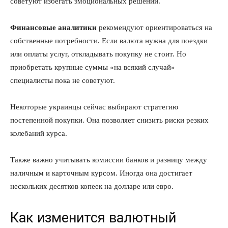
советуют избегать эмоциональных решений.
КавПолит
Финансовые аналитики
рекомендуют ориентироваться на
собственные потребности. Если валюта нужна для поездки
или оплаты услуг, откладывать покупку не стоит. Но
приобретать крупные суммы «на всякий случай»
специалисты пока не советуют.
Некоторые украинцы сейчас выбирают стратегию
постепенной покупки. Она позволяет снизить риски резких
колебаний курса.
ПОДПИСАТЬСЯ СЕЙЧАС
Также важно учитывать комиссии банков и разницу между
наличным и карточным курсом. Иногда она достигает
нескольких десятков копеек на долларе или евро.
О нас
Как изменится валютный
Связаться с нами