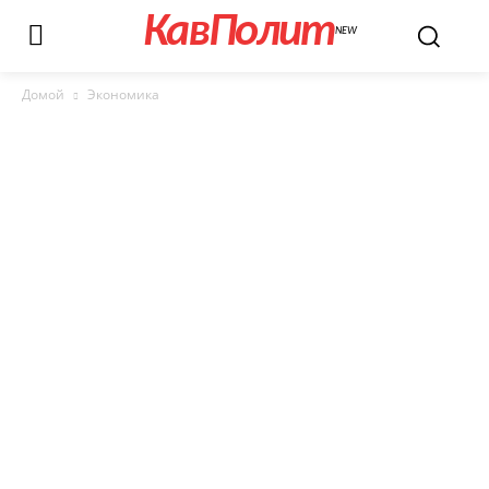
КавПолит
NEW
Домой
Экономика