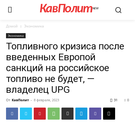
КавПолит
NEW
Домой
Экономика
Экономика
Топливного кризиса после
введенных Европой
санкций на российское
топливо не будет, —
владелец UPG
От
КавПолит
-
8 февраля, 2023
31
0