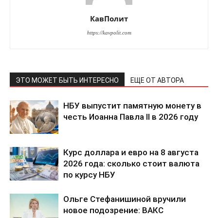
КавПолит
https://kavpolit.com
ЭТО МОЖЕТ БЫТЬ ИНТЕРЕСНО
ЕЩЕ ОТ АВТОРА
НБУ выпустит памятную монету в
честь Иоанна Павла II в 2026 году
КавПолит
Курс доллара и евро на 8 августа
2026 года: сколько стоит валюта
по курсу НБУ
Ольге Стефанишиной вручили
новое подозрение: ВАКС