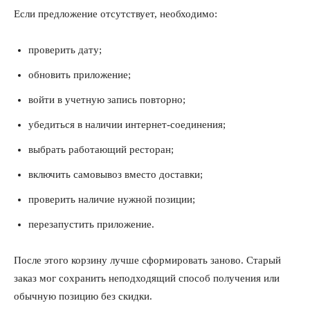
Если предложение отсутствует, необходимо:
проверить дату;
О нас
обновить приложение;
Связаться с нами
войти в учетную запись повторно;
Политика конфиденциальности
убедиться в наличии интернет-соединения;
Отказ от ответственности
выбрать работающий ресторан;
Подписка
Мой аккаунт
включить самовывоз вместо доставки;
Реклама
проверить наличие нужной позиции;
Контакты
перезапустить приложение.
После этого корзину лучше сформировать заново. Старый
заказ мог сохранить неподходящий способ получения или
обычную позицию без скидки.