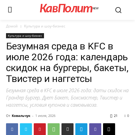
КавПолит
NEW
Домой
Культура и шоу-бизнес
Культура и шоу-бизнес
Безумная среда в KFC в
июле 2026 года: календарь
скидок на бургеры, бакеты,
Твистер и наггетсы
Безумная среда в KFC в июле 2026 года: даты скидок на
Грандер Бургер, Дует Бакет, Боксмастер, Твистер и
наггетсы, условия купонов и самовывоза.
От
Ковальчук
-
1 июля, 2026
21
0