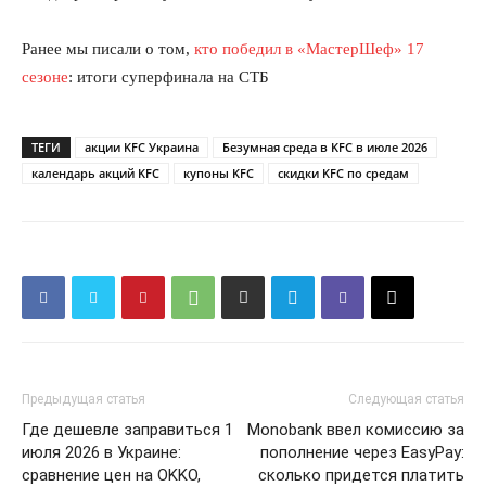
Ранее мы писали о том,
кто победил в «МастерШеф» 17
сезоне
: итоги суперфинала на СТБ
ТЕГИ
акции KFC Украина
Безумная среда в KFC в июле 2026
календарь акций KFC
купоны KFC
скидки KFC по средам
Предыдущая статья
Следующая статья
Где дешевле заправиться 1
Monobank ввел комиссию за
июля 2026 в Украине:
пополнение через EasyPay:
сравнение цен на OKKO,
сколько придется платить