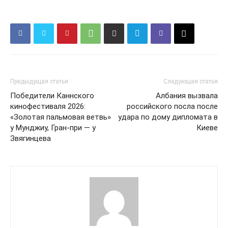
КавПолит
Предыдущая статья
Следующая статья
Победители Каннского
Албания вызвала
кинофестиваля 2026:
российского посла после
«Золотая пальмовая ветвь»
удара по дому дипломата в
у Мунджиу, Гран-при — у
Киеве
Звягинцева
ПОДПИСАТЬСЯ СЕЙЧАС