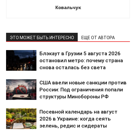
О нас
Ковальчук
Связаться с нами
Политика конфиденциальности
Отказ от ответственности
Подписка
ЭТО МОЖЕТ БЫТЬ ИНТЕРЕСНО
ЕЩЕ ОТ АВТОРА
Мой аккаунт
Блэкаут в Грузии 5 августа 2026
Реклама
остановил метро: почему страна
Контакты
снова осталась без света
США ввели новые санкции против
России: Под ограничения попали
структуры Минобороны РФ
Посевной календарь на август
2026 в Украине: когда сеять
зелень, редис и сидераты