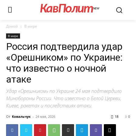
КавПолит
NEW
Домой
В мире
В мире
Россия подтвердила удар
«Орешником» по Украине:
что известно о ночной
атаке
Удар «Орешником» по Украине 24 мая подтвердило
Минобороны России. Что известно о Белой Церкви,
Киеве, ракетах и последствиях атаки.
От
Ковальчук
-
24 мая, 2026
18
0