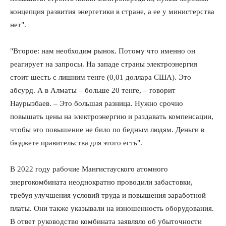
концепция развития энергетики в стране, а ее у министерства
нет".
ПОДПИСАТЬСЯ СЕЙЧАС
"Второе: нам необходим рынок. Потому что именно он
реагирует на запросы. На западе страны электроэнергия
стоит шесть с лишним тенге (0,01 доллара США). Это
абсурд. А в Алматы – больше 20 тенге, – говорит
Наурызбаев. – Это большая разница. Нужно срочно
О нас
повышать цены на электроэнергию и раздавать компенсации,
Связаться с нами
чтобы это повышение не било по бедным людям. Деньги в
бюджете правительства для этого есть".
Политика конфиденциальности
Отказ от ответственности
В 2022 году рабочие Мангистауского атомного
Подписка
энергокомбината неоднократно проводили забастовки,
Мой аккаунт
требуя улучшения условий труда и повышения заработной
Реклама
платы. Они также указывали на изношенность оборудования.
Контакты
В ответ руководство комбината заявляло об убыточности