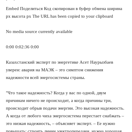
Embed
Поделиться
Код скопирован в буфер обмена
ширина
px
высота
px
The URL has been copied to your clipboard
No media source currently available
0:00
0:02:36
0:00
Казахстанский эксперт по энергетике Асет Наурызбаев
уверен: авария на МАЭК – это симптом снижения
надежности всей энергосистемы страны.
КавПолит
"Что такое надежность? Когда у вас по одной, двум
причинам ничего не происходит, а когда причины три,
происходит обрыв подачи энергии. Это высокая надежность.
А когда от любого чиха энергосистема перестает снабжать –
это низкая надежность, – объясняет эксперт. – Ее нужно
повышать: строить линии электропередачи, нужна хорошая