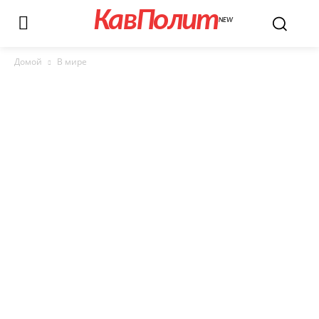
КавПолит
NEW
Домой
В мире