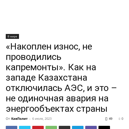
В мире
«Накоплен износ, не
проводились
капремонты». Как на
западе Казахстана
отключилась АЭС, и это –
не одиночная авария на
энергообъектах страны
От
КавПолит
-
6 июля, 2023
49
0