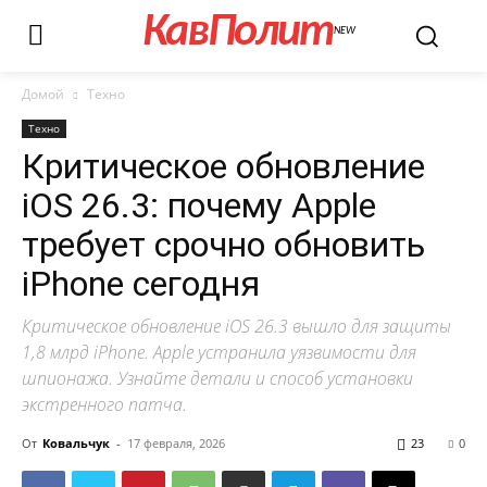
КавПолит
NEW
Домой
Техно
Техно
Критическое обновление
iOS 26.3: почему Apple
требует срочно обновить
iPhone сегодня
Критическое обновление iOS 26.3 вышло для защиты
1,8 млрд iPhone. Apple устранила уязвимости для
шпионажа. Узнайте детали и способ установки
экстренного патча.
От
Ковальчук
-
17 февраля, 2026
23
0