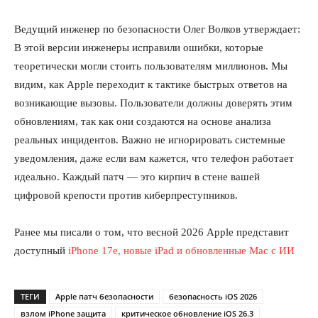
Ведущий инженер по безопасности Олег Волков утверждает:
В этой версии инженеры исправили ошибки, которые
теоретически могли стоить пользователям миллионов. Мы
видим, как Apple переходит к тактике быстрых ответов на
ПОДПИСАТЬСЯ СЕЙЧАС
возникающие вызовы. Пользователи должны доверять этим
обновлениям, так как они создаются на основе анализа
реальных инцидентов. Важно не игнорировать системные
уведомления, даже если вам кажется, что телефон работает
идеально. Каждый патч — это кирпич в стене вашей
О нас
цифровой крепости против киберпреступников.
Связаться с нами
Политика конфиденциальности
Ранее мы писали о том, что весной 2026 Apple представит
Отказ от ответственности
доступный
iPhone 17e, новые iPad и обновленные Mac с ИИ
Подписка
Мой аккаунт
ТЕГИ
Apple патч безопасности
безопасность iOS 2026
Реклама
взлом iPhone защита
критическое обновление iOS 26.3