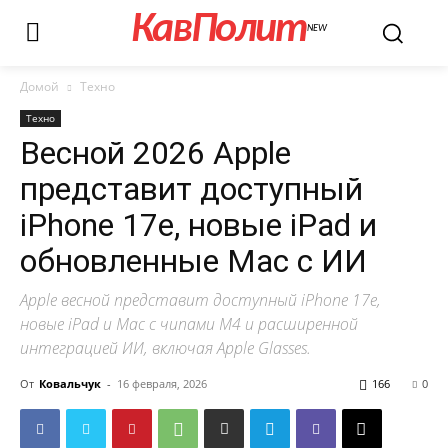
КавПолит
NEW
Домой
Техно
Техно
Весной 2026 Apple
представит доступный
iPhone 17e, новые iPad и
обновленные Mac с ИИ
Apple весной представит доступный iPhone 17e,
новые iPad и Mac с чипами M4 и расширенной
интеграцией ИИ, включая Apple Glasses.
От
Ковальчук
-
16 февраля, 2026
166
0