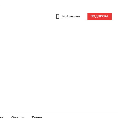
W
Мой аккаунт
ПОДПИСКА
ра
Отдых
Техно