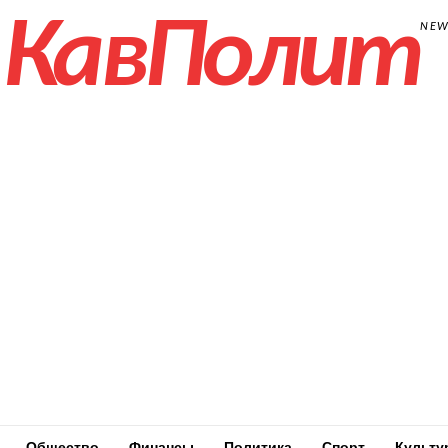
КавПолит
NE
Общество
Финансы
Политика
Спорт
Культу