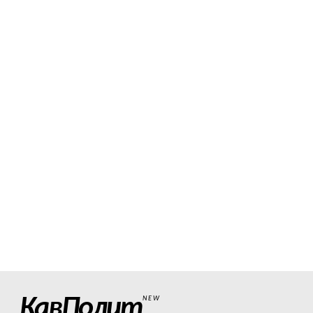
КавПолит
NEW