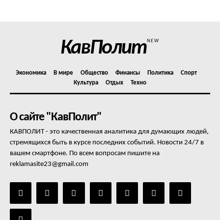
Отказ от ответственности
Подписка
Мой аккаунт
КавПолит
NEW
Реклама
Контакты
Экономика
В мире
Общество
Финансы
Политика
Спорт
Культура
Отдых
Техно
О сайте "КавПолит"
КАВПОЛИТ - это качественная аналитика для думающих людей,
стремящихся быть в курсе последних событий. Новости 24/7 в
вашем смартфоне. По всем вопросам пишите на
reklamasite23@gmail.com