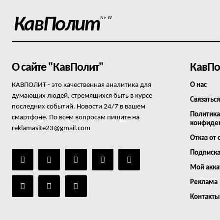
КавПолит
NEW
О сайте "КавПолит"
КавПо
КАВПОЛИТ - это качественная аналитика для
О нас
думающих людей, стремящихся быть в курсе
Связаться
последних событий. Новости 24/7 в вашем
Политика
смартфоне. По всем вопросам пишите на
конфиде
reklamasite23@gmail.com
Отказ от 
Подписк
Мой акка
Реклама
Контакты