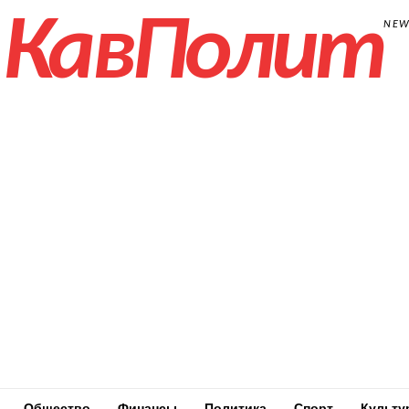
КавПолит
NE
Общество
Финансы
Политика
Спорт
Культу