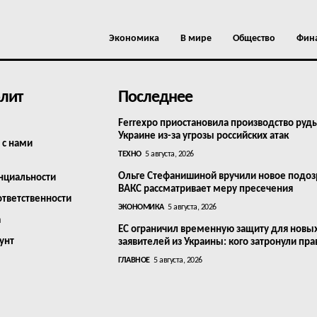
Экономика
В мире
Общество
Фин
лит
Последнее
Ferrexpo приостановила производство руд
Украине из-за угрозы российских атак
 с нами
ТЕХНО
5 августа, 2026
Ольге Стефанишиной вручили новое подоз
нциальности
ВАКС рассматривает меру пресечения
ответственности
ЭКОНОМИКА
5 августа, 2026
а
ЕС ограничил временную защиту для новы
унт
заявителей из Украины: кого затронули пра
ГЛАВНОЕ
5 августа, 2026