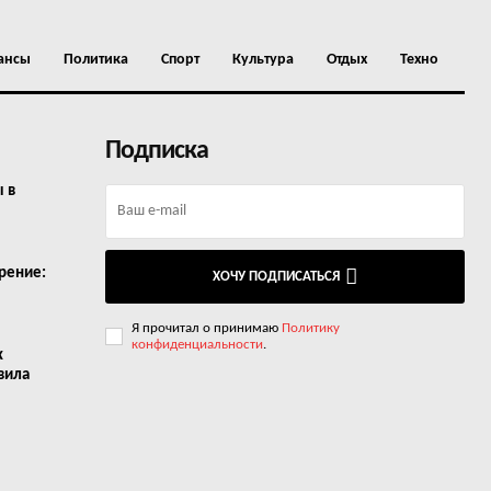
ансы
Политика
Спорт
Культура
Отдых
Техно
Подписка
ы в
рение:
ХОЧУ ПОДПИСАТЬСЯ
Я прочитал о принимаю
Политику
конфиденциальности
.
х
вила