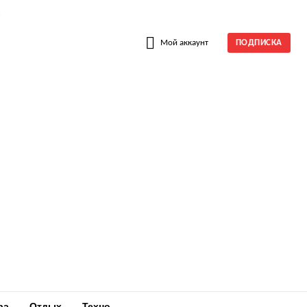
W
Мой аккаунт
ПОДПИСКА
ра
Отдых
Техно