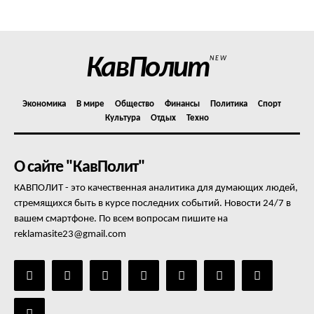
Отказ от ответственности
Подписка
Мой аккаунт
КавПолит
NEW
Реклама
Контакты
Экономика
В мире
Общество
Финансы
Политика
Спорт
Культура
Отдых
Техно
О сайте "КавПолит"
КАВПОЛИТ - это качественная аналитика для думающих людей,
стремящихся быть в курсе последних событий. Новости 24/7 в
вашем смартфоне. По всем вопросам пишите на
reklamasite23@gmail.com