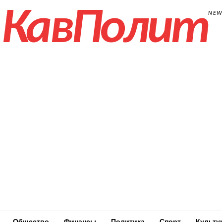
КавПолит
NE
Общество
Финансы
Политика
Спорт
Культу