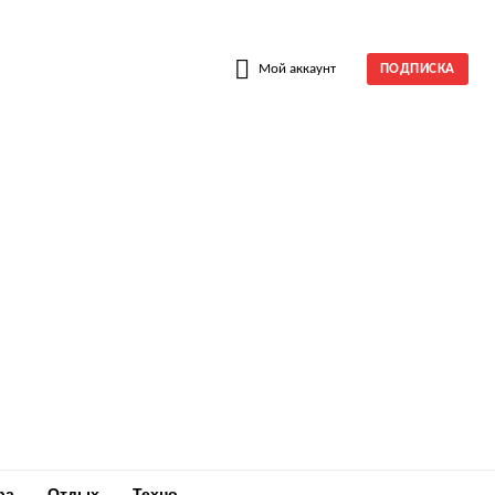
W
Мой аккаунт
ПОДПИСКА
ра
Отдых
Техно