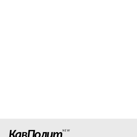
КавПолит
NEW