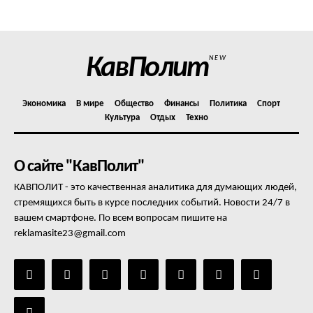
Отказ от ответственности
Подписка
Мой аккаунт
КавПолит
NEW
Реклама
Контакты
Экономика
В мире
Общество
Финансы
Политика
Спорт
Культура
Отдых
Техно
О сайте "КавПолит"
КАВПОЛИТ - это качественная аналитика для думающих людей,
стремящихся быть в курсе последних событий. Новости 24/7 в
вашем смартфоне. По всем вопросам пишите на
reklamasite23@gmail.com