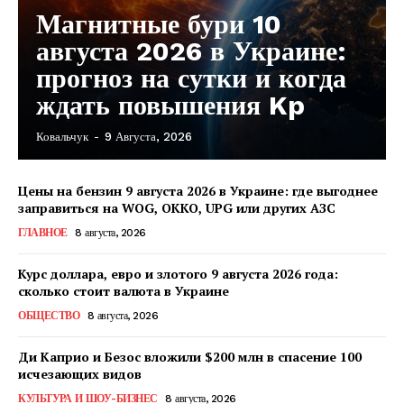
Магнитные бури 10
августа 2026 в Украине:
прогноз на сутки и когда
ждать повышения Kp
Ковальчук
-
9 Августа, 2026
Цены на бензин 9 августа 2026 в Украине: где выгоднее
заправиться на WOG, OKKO, UPG или других АЗС
ГЛАВНОЕ
8 августа, 2026
Курс доллара, евро и злотого 9 августа 2026 года:
сколько стоит валюта в Украине
ОБЩЕСТВО
8 августа, 2026
Ди Каприо и Безос вложили $200 млн в спасение 100
исчезающих видов
КавПолит
КУЛЬТУРА И ШОУ-БИЗНЕС
8 августа, 2026