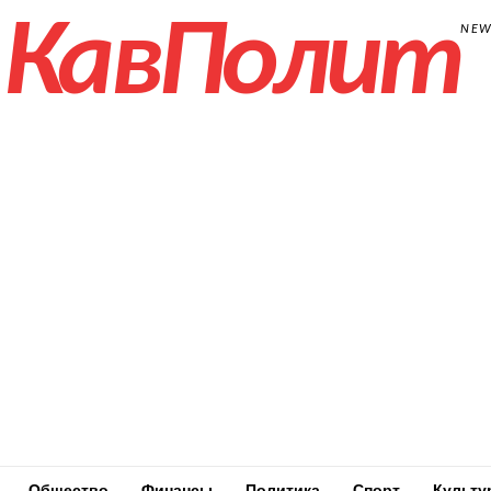
КавПолит
NE
Общество
Финансы
Политика
Спорт
Культу