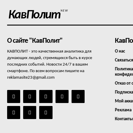
КавПолит
NEW
О сайте "КавПолит"
КавПо
КАВПОЛИТ - это качественная аналитика для
О нас
думающих людей, стремящихся быть в курсе
Связаться
последних событий. Новости 24/7 в вашем
Политика
смартфоне. По всем вопросам пишите на
конфиде
reklamasite23@gmail.com
Отказ от 
Подписк
Мой акка
Реклама
Контакты