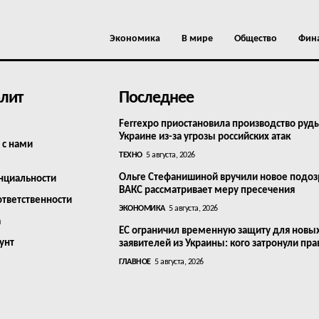
Экономика
В мире
Общество
Фин
лит
Последнее
Ferrexpo приостановила производство руд
Украине из-за угрозы российских атак
 с нами
ТЕХНО
5 августа, 2026
Ольге Стефанишиной вручили новое подоз
нциальности
ВАКС рассматривает меру пресечения
ответственности
ЭКОНОМИКА
5 августа, 2026
а
ЕС ограничил временную защиту для новы
унт
заявителей из Украины: кого затронули пра
ГЛАВНОЕ
5 августа, 2026