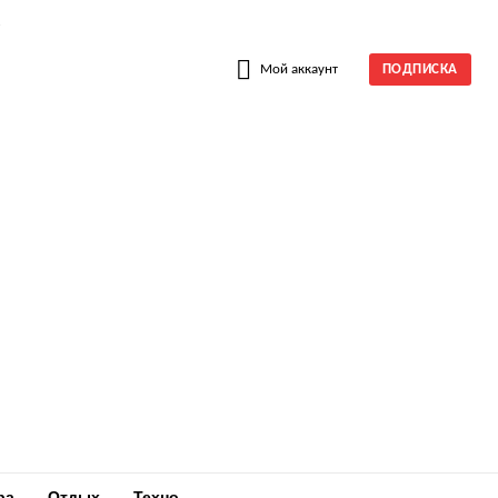
W
Мой аккаунт
ПОДПИСКА
ра
Отдых
Техно