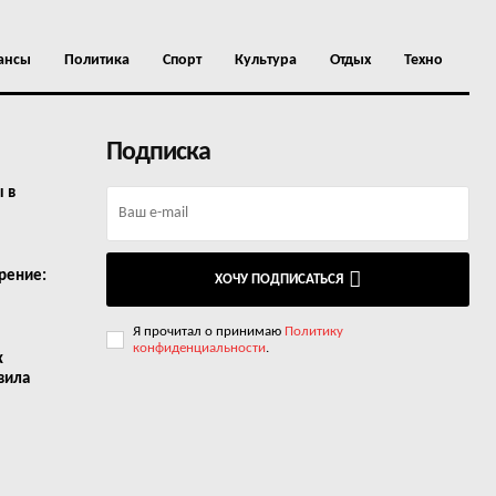
ансы
Политика
Спорт
Культура
Отдых
Техно
Подписка
ы в
рение:
ХОЧУ ПОДПИСАТЬСЯ
Я прочитал о принимаю
Политику
конфиденциальности
.
х
вила