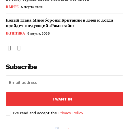
КавПолит
В МИРЕ
5 августа, 2026
Новый глава Минобороны Британии в Киеве: Когда
пройдет следующий «Рамштайн»
ПОЛИТИКА
5 августа, 2026
Subscribe
ПОДПИСАТЬСЯ СЕЙЧАС
I WANT IN
I've read and accept the
Privacy Policy
.
О нас
Связаться с нами