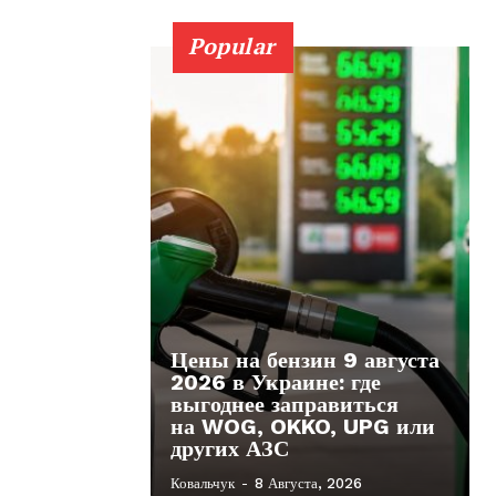
Popular
Цены на бензин 9 августа
2026 в Украине: где
выгоднее заправиться
на WOG, OKKO, UPG или
других АЗС
Ковальчук
-
8 Августа, 2026