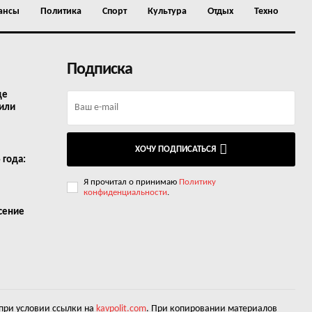
ансы
Политика
Спорт
Культура
Отдых
Техно
Подписка
де
 или
ХОЧУ ПОДПИСАТЬСЯ
 года:
Я прочитал о принимаю
Политику
конфиденциальности
.
асение
 при условии ссылки на
kavpolit.com
. При копировании материалов