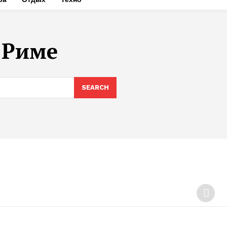
 Риме
SEARCH