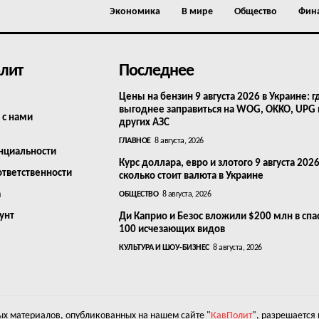
Экономика
В мире
Общество
Фин
лит
Последнее
Цены на бензин 9 августа 2026 в Украине: г
выгоднее заправиться на WOG, OKKO, UPG
 с нами
других АЗС
ГЛАВНОЕ
8 августа, 2026
нциальности
Курс доллара, евро и злотого 9 августа 2026
ответственности
сколько стоит валюта в Украине
а
ОБЩЕСТВО
8 августа, 2026
унт
Ди Каприо и Безос вложили $200 млн в сп
100 исчезающих видов
КУЛЬТУРА И ШОУ-БИЗНЕС
8 августа, 2026
х материалов, опубликованных на нашем сайте "
КавПолит
", разрешается