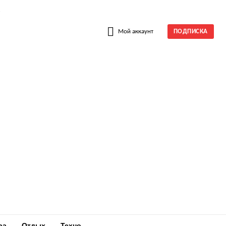
W
Мой аккаунт
ПОДПИСКА
ра
Отдых
Техно