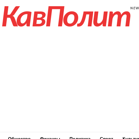
КавПолит
NE
Общество
Финансы
Политика
Спорт
Культу