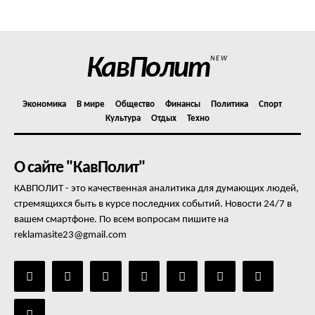
Отказ от ответственности
Подписка
Мой аккаунт
КавПолит
NEW
Реклама
Контакты
Экономика
В мире
Общество
Финансы
Политика
Спорт
Культура
Отдых
Техно
О сайте "КавПолит"
КАВПОЛИТ - это качественная аналитика для думающих людей,
стремящихся быть в курсе последних событий. Новости 24/7 в
вашем смартфоне. По всем вопросам пишите на
reklamasite23@gmail.com