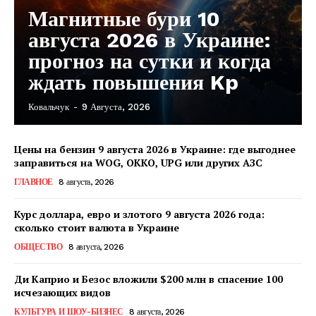
Магнитные бури 10
августа 2026 в Украине:
прогноз на сутки и когда
ждать повышения Kp
Ковальчук
-
9 Августа, 2026
Цены на бензин 9 августа 2026 в Украине: где выгоднее
заправиться на WOG, OKKO, UPG или других АЗС
ГЛАВНОЕ
8 августа, 2026
Курс доллара, евро и злотого 9 августа 2026 года:
сколько стоит валюта в Украине
ОБЩЕСТВО
8 августа, 2026
Ди Каприо и Безос вложили $200 млн в спасение 100
исчезающих видов
КавПолит
КУЛЬТУРА И ШОУ-БИЗНЕС
8 августа, 2026