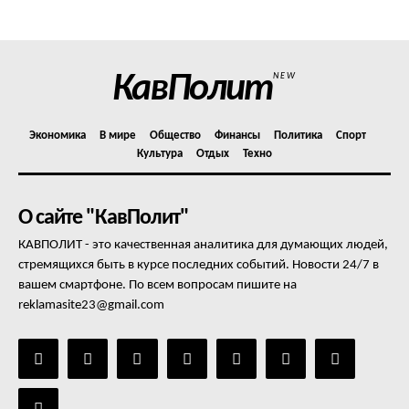
Отказ от ответственности
Подписка
Мой аккаунт
КавПолит
NEW
Реклама
Контакты
Экономика
В мире
Общество
Финансы
Политика
Спорт
Культура
Отдых
Техно
О сайте "КавПолит"
КАВПОЛИТ - это качественная аналитика для думающих людей,
стремящихся быть в курсе последних событий. Новости 24/7 в
вашем смартфоне. По всем вопросам пишите на
reklamasite23@gmail.com