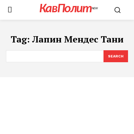
КавПолит
NEW
Tag:
Лапин Мендес Тани
SEARCH