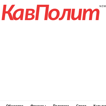
КавПолит
NE
Общество
Финансы
Политика
Спорт
Культу