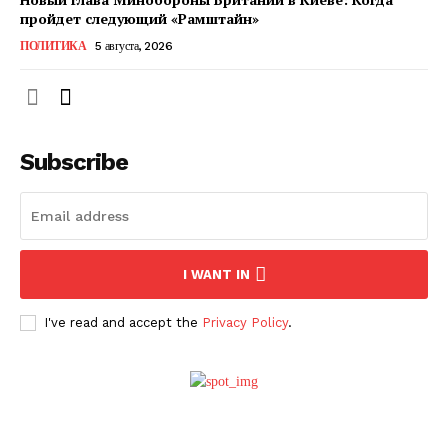
ПОДПИСАТЬСЯ СЕЙЧАС
пройдет следующий «Рамштайн»
ПОЛИТИКА
5 августа, 2026
О нас
Subscribe
Связаться с нами
Политика конфиденциальности
Отказ от ответственности
Подписка
I WANT IN
Мой аккаунт
Реклама
I've read and accept the
Privacy Policy
.
Контакты