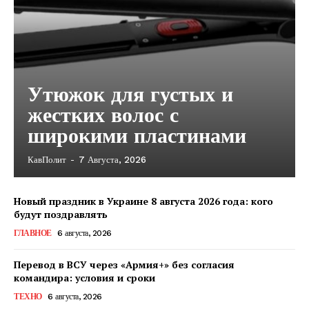
ПОДПИСАТЬСЯ СЕЙЧАС
Утюжок для густых и
жестких волос с
О нас
широкими пластинами
Связаться с нами
КавПолит
-
7 Августа, 2026
Политика конфиденциальности
Отказ от ответственности
Новый праздник в Украине 8 августа 2026 года: кого
Подписка
будут поздравлять
Мой аккаунт
ГЛАВНОЕ
6 августа, 2026
Реклама
Перевод в ВСУ через «Армия+» без согласия
Контакты
командира: условия и сроки
ТЕХНО
6 августа, 2026