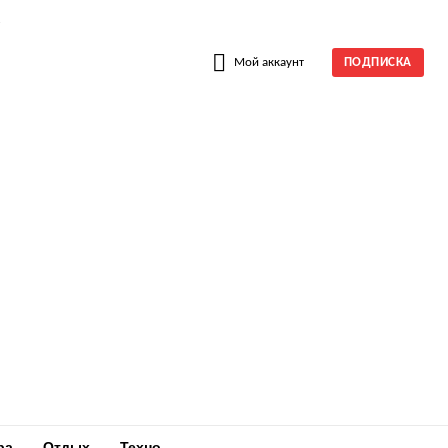
W
Мой аккаунт
ПОДПИСКА
ра
Отдых
Техно