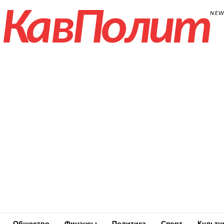
КавПолит
NE
Общество
Финансы
Политика
Спорт
Культу