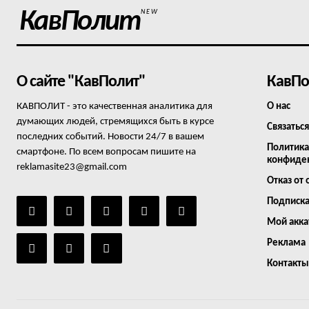
КавПолит
NEW
О сайте "КавПолит"
КавПо
КАВПОЛИТ - это качественная аналитика для
О нас
думающих людей, стремящихся быть в курсе
Связаться
последних событий. Новости 24/7 в вашем
Политика
смартфоне. По всем вопросам пишите на
конфиде
reklamasite23@gmail.com
Отказ от 
Подписк
Мой акка
Реклама
Контакты