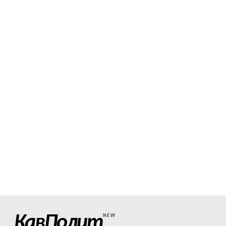
КавПолит
NEW