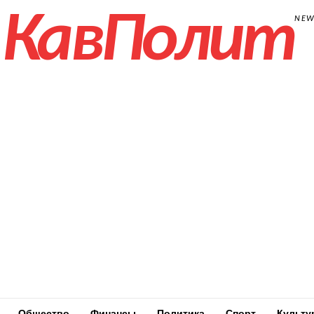
КавПолит
NE
Общество
Финансы
Политика
Спорт
Культу