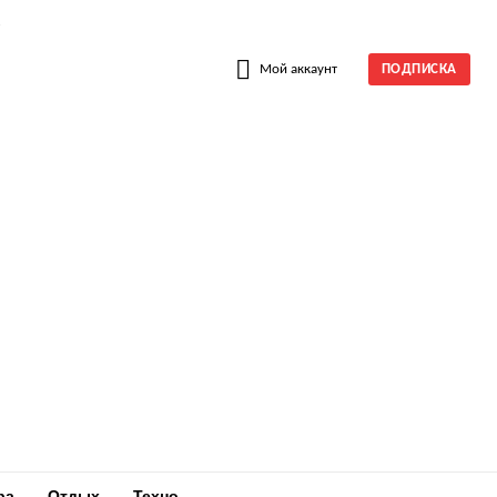
W
Мой аккаунт
ПОДПИСКА
ра
Отдых
Техно