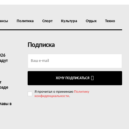
ансы
Политика
Спорт
Культура
Отдых
Техно
Подписка
026
адут
ХОЧУ ПОДПИСАТЬСЯ
т
граде
Я прочитал о принимаю
Политику
конфиденциальности
.
лавы в