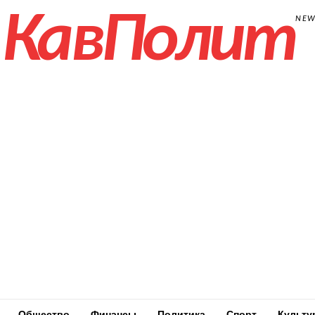
КавПолит
NE
Общество
Финансы
Политика
Спорт
Культу