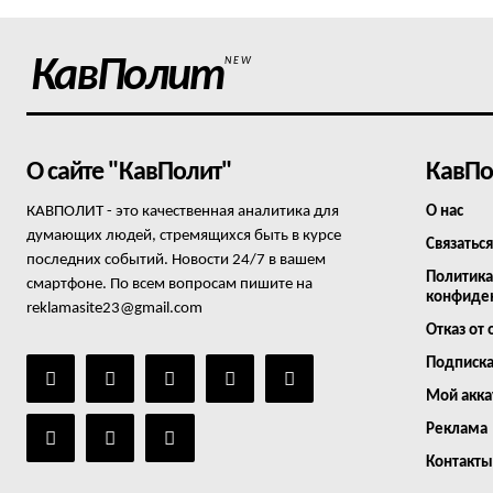
КавПолит
NEW
О сайте "КавПолит"
КавПо
КАВПОЛИТ - это качественная аналитика для
О нас
думающих людей, стремящихся быть в курсе
Связаться
последних событий. Новости 24/7 в вашем
Политика
смартфоне. По всем вопросам пишите на
конфиде
reklamasite23@gmail.com
Отказ от 
Подписк
Мой акка
Реклама
Контакты