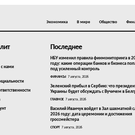
Экономика
В мире
Общество
Фин
лит
Последнее
НБУ изменил правила финмониторинга в 2
году: какие операции банков и бизнеса поп
 с нами
под усиленный контроль
ФИНАНСЫ
7 августа, 2026
нциальности
Зеленский прибыл в Сербию: что президен
ответственности
Украины будет обсуждать с Вучичем в Бел
а
ГЛАВНОЕ
7 августа, 2026
унт
Василий Иванчук войдет в Зал шахматной с
2026 году: дата церемонии и достижения
гроссмейстера
СПОРТ
7 августа, 2026