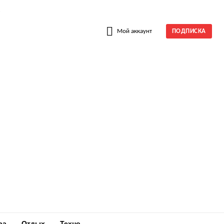
W
Мой аккаунт
ПОДПИСКА
ра
Отдых
Техно