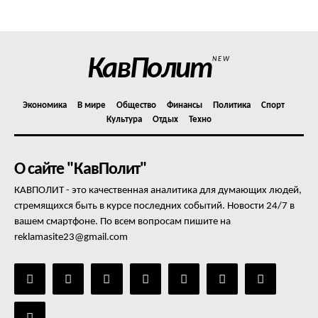
Отказ от ответственности
Подписка
Мой аккаунт
КавПолит
NEW
Реклама
Контакты
Экономика
В мире
Общество
Финансы
Политика
Спорт
Культура
Отдых
Техно
О сайте "КавПолит"
КАВПОЛИТ - это качественная аналитика для думающих людей,
стремящихся быть в курсе последних событий. Новости 24/7 в
вашем смартфоне. По всем вопросам пишите на
reklamasite23@gmail.com