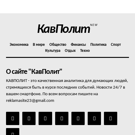
Отказ от ответственности
Подписка
Мой аккаунт
КавПолит
NEW
Реклама
Контакты
Экономика
В мире
Общество
Финансы
Политика
Спорт
Культура
Отдых
Техно
О сайте "КавПолит"
КАВПОЛИТ - это качественная аналитика для думающих людей,
стремящихся быть в курсе последних событий. Новости 24/7 в
вашем смартфоне. По всем вопросам пишите на
reklamasite23@gmail.com