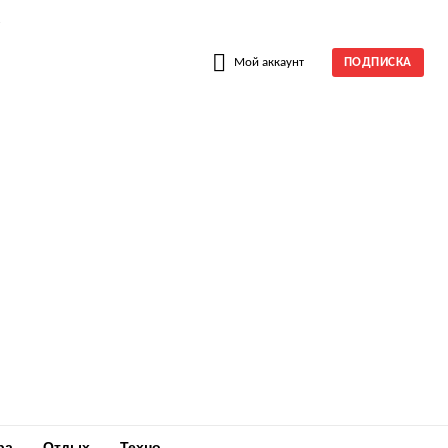
W
Мой аккаунт
ПОДПИСКА
ра
Отдых
Техно