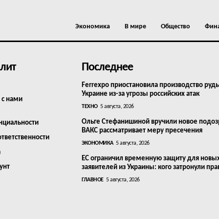
Экономика
В мире
Общество
Фин
лит
Последнее
Ferrexpo приостановила производство руд
Украине из-за угрозы российских атак
 с нами
ТЕХНО
5 августа, 2026
Ольге Стефанишиной вручили новое подоз
нциальности
ВАКС рассматривает меру пресечения
ответственности
ЭКОНОМИКА
5 августа, 2026
а
ЕС ограничил временную защиту для новы
унт
заявителей из Украины: кого затронули пра
ГЛАВНОЕ
5 августа, 2026