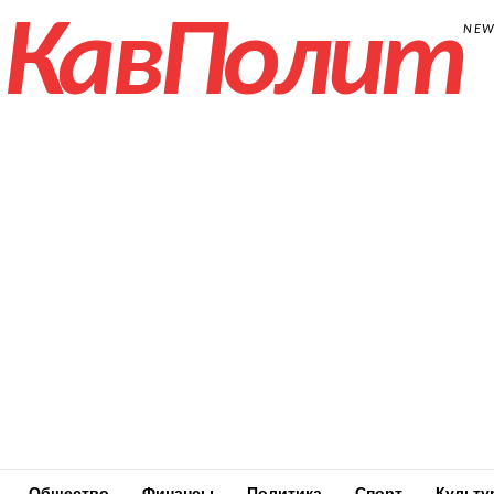
КавПолит
NE
Общество
Финансы
Политика
Спорт
Культу