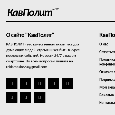
КавПолит
NEW
О сайте "КавПолит"
КавПо
КАВПОЛИТ - это качественная аналитика для
О нас
думающих людей, стремящихся быть в курсе
Связаться
последних событий. Новости 24/7 в вашем
Политика
смартфоне. По всем вопросам пишите на
конфиде
reklamasite23@gmail.com
Отказ от 
Подписк
Мой акка
Реклама
Контакты