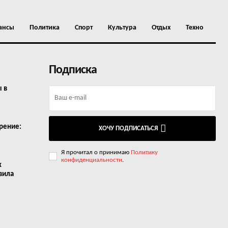
ансы
Политика
Спорт
Культура
Отдых
Техно
Подписка
ы в
рение:
ХОЧУ ПОДПИСАТЬСЯ
Я прочитал о принимаю
Политику
конфиденциальности
.
х
вила