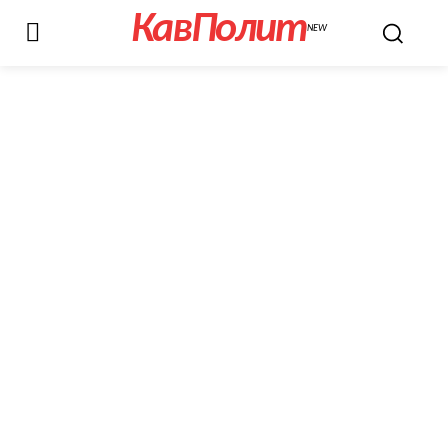
КавПолит
NEW