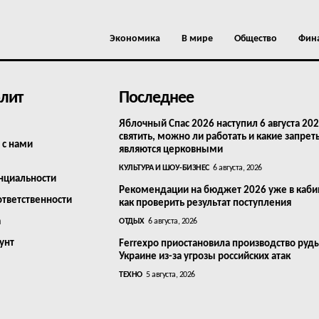
Экономика
В мире
Общество
Фин
лит
Последнее
Яблочный Спас 2026 наступил 6 августа 202
святить, можно ли работать и какие запрет
 с нами
являются церковными
КУЛЬТУРА И ШОУ-БИЗНЕС
6 августа, 2026
нциальности
Рекомендации на бюджет 2026 уже в каби
ответственности
как проверить результат поступления
а
ОТДЫХ
6 августа, 2026
унт
Ferrexpo приостановила производство руд
Украине из-за угрозы российских атак
ТЕХНО
5 августа, 2026