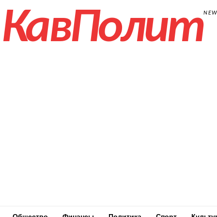
КавПолит
NE
Общество
Финансы
Политика
Спорт
Культу