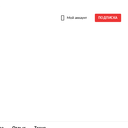
W
Мой аккаунт
ПОДПИСКА
ра
Отдых
Техно