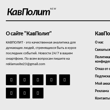
КавПолит
NEW
О сайте "КавПолит"
КавПо
КАВПОЛИТ - это качественная аналитика для
О нас
думающих людей, стремящихся быть в курсе
Связаться
последних событий. Новости 24/7 в вашем
Политика
смартфоне. По всем вопросам пишите на
конфиде
reklamasite23@gmail.com
Отказ от 
Подписк
Мой акка
Реклама
Контакты