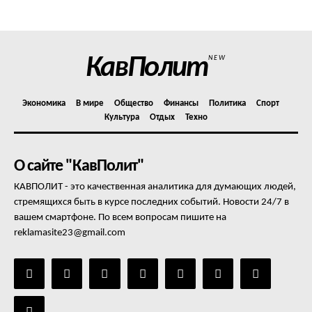
Отказ от ответственности
Подписка
Мой аккаунт
КавПолит
NEW
Реклама
Контакты
Экономика
В мире
Общество
Финансы
Политика
Спорт
Культура
Отдых
Техно
О сайте "КавПолит"
КАВПОЛИТ - это качественная аналитика для думающих людей,
стремящихся быть в курсе последних событий. Новости 24/7 в
вашем смартфоне. По всем вопросам пишите на
reklamasite23@gmail.com