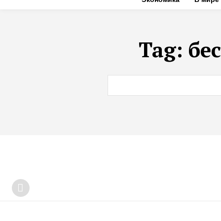
Tag:
бе