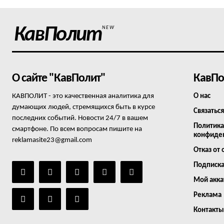
КавПолит
NEW
О сайте "КавПолит"
КавПо
КАВПОЛИТ - это качественная аналитика для
О нас
думающих людей, стремящихся быть в курсе
Связаться
последних событий. Новости 24/7 в вашем
Политика
смартфоне. По всем вопросам пишите на
конфиде
reklamasite23@gmail.com
Отказ от 
Подписк
Мой акка
Реклама
Контакты