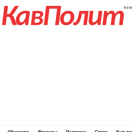
КавПолит
NE
Общество
Финансы
Политика
Спорт
Культу