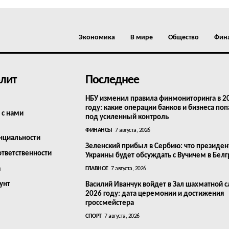
Экономика
В мире
Общество
Фин
лит
Последнее
НБУ изменил правила финмониторинга в 2
году: какие операции банков и бизнеса поп
 с нами
под усиленный контроль
ФИНАНСЫ
7 августа, 2026
нциальности
Зеленский прибыл в Сербию: что президен
ответственности
Украины будет обсуждать с Вучичем в Бел
а
ГЛАВНОЕ
7 августа, 2026
унт
Василий Иванчук войдет в Зал шахматной с
2026 году: дата церемонии и достижения
гроссмейстера
СПОРТ
7 августа, 2026