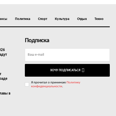
ансы
Политика
Спорт
Культура
Отдых
Техно
Подписка
026
адут
ХОЧУ ПОДПИСАТЬСЯ
т
граде
Я прочитал о принимаю
Политику
конфиденциальности
.
лавы в