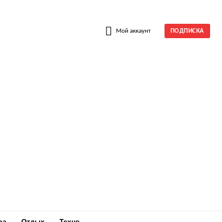
W
Мой аккаунт
ПОДПИСКА
ра
Отдых
Техно