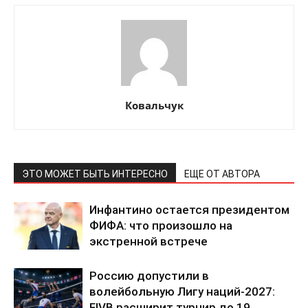
Ковальчук
ПОДПИСАТЬСЯ СЕЙЧАС
ЭТО МОЖЕТ БЫТЬ ИНТЕРЕСНО
ЕЩЕ ОТ АВТОРА
Инфантино остается президентом
О нас
ФИФА: что произошло на
Связаться с нами
экстренной встрече
Политика конфиденциальности
Россию допустили в
Отказ от ответственности
волейбольную Лигу наций-2027:
Подписка
FIVB расширит турнир до 19