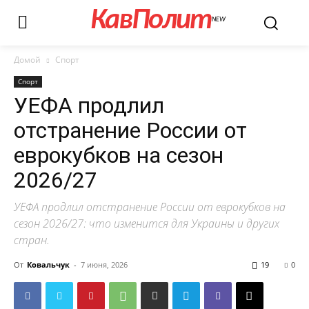
КавПолит
NEW
Домой
Спорт
Спорт
УЕФА продлил
отстранение России от
еврокубков на сезон
2026/27
УЕФА продлил отстранение России от еврокубков на
сезон 2026/27: что изменится для Украины и других
стран.
От
Ковальчук
-
7 июня, 2026
19
0