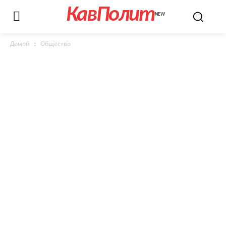
КавПолит
NEW
Домой
Общество