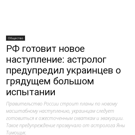
Общество
РФ готовит новое
наступление: астролог
предупредил украинцев о
грядущем большом
испытании
Правительство России строит планы по новому
масштабному наступлению, украинцам следует
готовиться к ожесточенным схваткам и эвакуации.
Такое предупреждение прозвучало от астролога Яны
Тимощук.