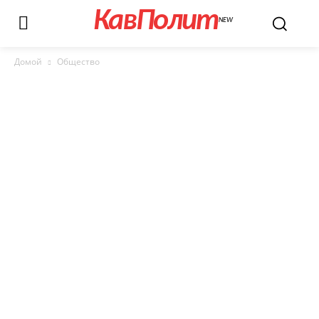
КавПолит
NEW
Домой
Общество