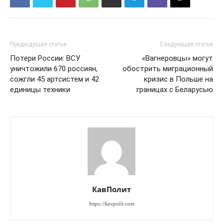
Предыдущая статья
Следующая статья
Потери России: ВСУ
«Вагнеровцы» могут
уничтожили 670 россиян,
обострить миграционный
сожгли 45 артсистем и 42
кризис в Польше на
единицы техники
границах с Беларусью
КавПолит
https://kavpolit.com