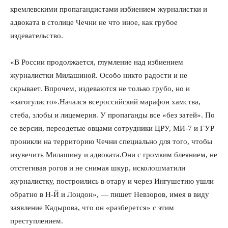
кремлевскими пропагандистами избиением журналистки и
адвоката в столице Чечни не что иное, как грубое
издевательство.
«В России продолжается, глумление над избиением
журналистки Милашиной. Особо никто радости и не
скрывает. Впрочем, издеваются не только грубо, но и
«загогулисто».Начался всероссийский марафон хамства,
стеба, злобы и лицемерия. У пропаганды все «без затей». По
ее версии, переодетые овцами сотрудники ЦРУ, МИ-7 и ГУР
проникли на территорию Чечни специально для того, чтобы
изувечить Милашину и адвоката.Они с громким блеянием, не
отстегивая рогов и не снимая шкур, исколошматили
журналистку, построились в отару и через Ингушетию ушли
обратно в Н-Й и Лондон», — пишет Невзоров, имея в виду
заявление Кадырова, что он «разберется» с этим
преступлением.