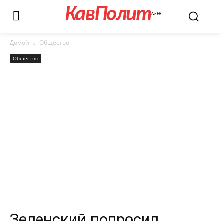
КавПолит
NEW
Домой
Общество
Общество
Зеленский попросил