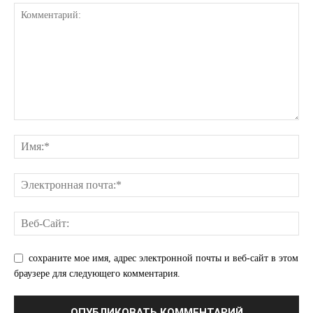
ПОДПИСАТЬСЯ СЕЙЧАС
О нас
Связаться с нами
Политика конфиденциальности
Отказ от ответственности
Подписка
Мой аккаунт
сохраните мое имя, адрес электронной почты и веб-сайт в этом
Реклама
браузере для следующего комментария.
Контакты