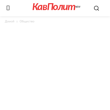
КавПолит
NEW
Домой
Общество