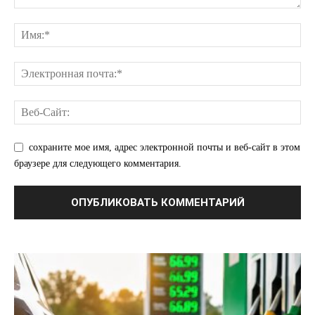
О нас
Связаться с нами
Политика конфиденциальности
Отказ от ответственности
сохраните мое имя, адрес электронной почты и веб-сайт в этом
Подписка
браузере для следующего комментария.
Мой аккаунт
Реклама
Контакты