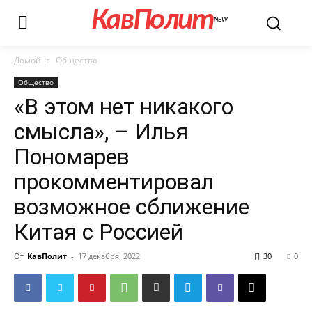
КавПолит
NEW
Домой
Общество
Общество
«В этом нет никакого
смысла», – Илья
Пономарев
прокомментировал
возможное сближение
Китая с Россией
От
КавПолит
-
17 декабря, 2022
30
0