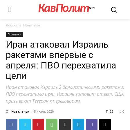
КавПолит
NEW
Домой
Политика
Политика
Иран атаковал Израиль
ракетами впервые с
апреля: ПВО перехватила
цели
Иран атаковал Израиль 2 баллистическими ракетами:
ПВО перехватила цели, Израиль готовит ответ, США
призывают Тегеран к переговорам.
От
Ковальчук
-
8 июня, 2026
25
0