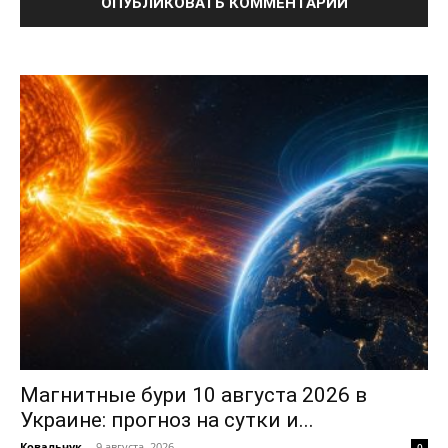
ПОДПИСАТЬСЯ СЕЙЧАС
О нас
Связаться с нами
Политика конфиденциальности
Отказ от ответственности
Подписка
Мой аккаунт
Реклама
Магнитные бури 10 августа 2026 в
Контакты
Украине: прогноз на сутки и...
Ковальчук
-
9 августа, 2026
0