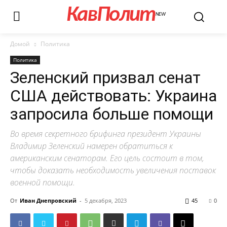
КавПолит
NEW
Домой
Политика
Политика
Зеленский призвал сенат
США действовать: Украина
запросила больше помощи
Во время секретного брифинга президент Украины
Владимир Зеленский намерен обратиться к
американским сенаторам. Его цель состоит в том,
чтобы доказать необходимость увеличения поставок
военной помощи.
От
Иван Днепровский
-
5 декабря, 2023
45
0