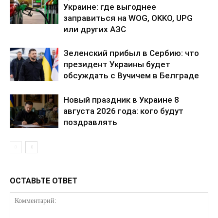
Украине: где выгоднее
ПОДПИСАТЬСЯ СЕЙЧАС
заправиться на WOG, OKKO, UPG
или других АЗС
Зеленский прибыл в Сербию: что
президент Украины будет
обсуждать с Вучичем в Белграде
О нас
Связаться с нами
Новый праздник в Украине 8
Политика конфиденциальности
августа 2026 года: кого будут
поздравлять
Отказ от ответственности
Подписка
Мой аккаунт
Реклама
ОСТАВЬТЕ ОТВЕТ
Контакты