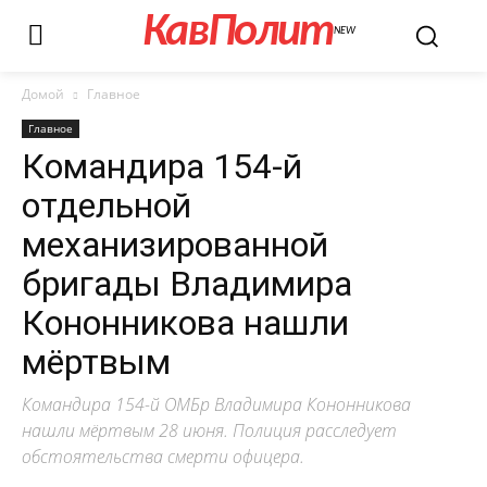
КавПолит
NEW
Домой
Главное
Главное
Командира 154-й
отдельной
механизированной
бригады Владимира
Кононникова нашли
мёртвым
Командира 154-й ОМБр Владимира Кононникова
нашли мёртвым 28 июня. Полиция расследует
обстоятельства смерти офицера.