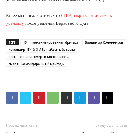
Ранее мы писали о том, что
США закрывают доступ к
убежищу
после решений Верховного суда
ТЕГИ
154-я механизированная бригада
Владимир Кононников
командир 154-й ОМБр найден мёртвым
расследование смерти Кононникова
смерть командира 154-й бригады
Предыдущая статья
Следующая статья